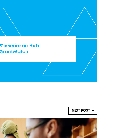
S'inscrire au Hub
GrantMatch
NEXT POST