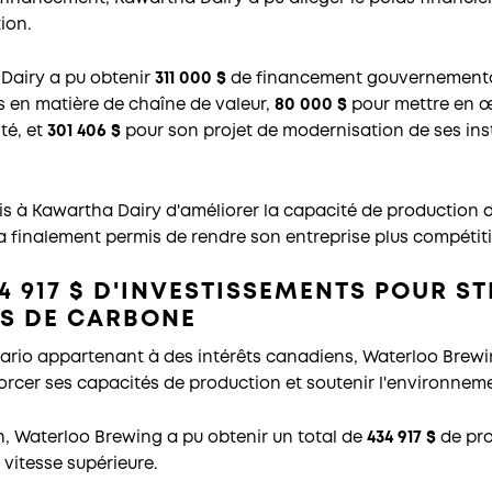
ion.
Dairy a pu obtenir
311 000 $
de financement gouvernemental
és en matière de chaîne de valeur,
80 000 $
pour mettre en œ
té, et
301 406 $
pour son projet de modernisation de ses insta
s à Kawartha Dairy d'améliorer la capacité de production d
 a finalement permis de rendre son entreprise plus compétitiv
 917 $ D'INVESTISSEMENTS POUR S
NS DE CARBONE
tario appartenant à des intérêts canadiens, Waterloo Brewi
cer ses capacités de production et soutenir l'environnem
 Waterloo Brewing a pu obtenir un total de
434 917 $
de pro
 vitesse supérieure.