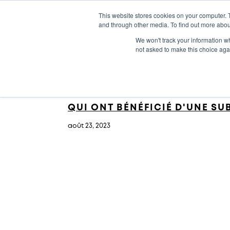
This website stores cookies on your computer. 
and through other media. To find out more abou
Solutions
Notre expertise
Cen
We won't track your information whe
not asked to make this choice aga
Commencer
CÉLÉBRER LE SUCCÈS - LES E
QUI ONT BÉNÉFICIÉ D'UNE S
août 23, 2023