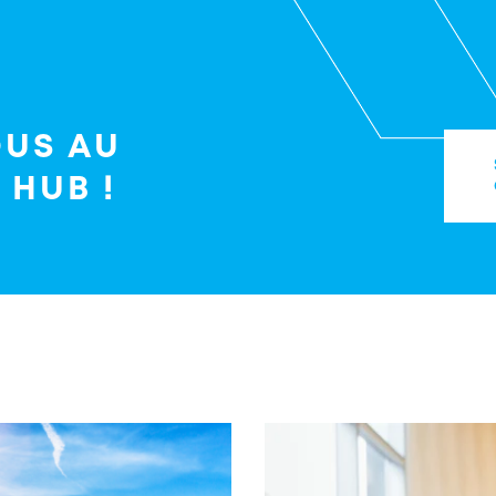
Z
OUS AU
HUB !