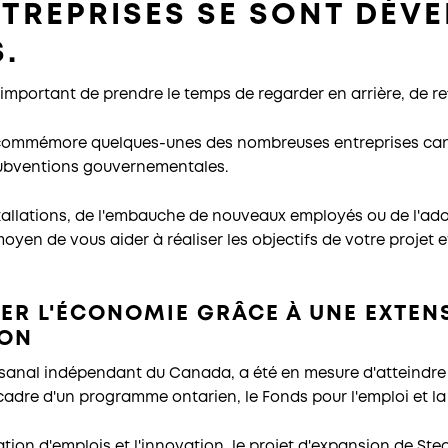
TREPRISES SE SONT DÉVE
S.
t important de prendre le temps de regarder en arrière, de ref
h commémore quelques-unes des nombreuses entreprises can
 subventions gouvernementales.
stallations, de l'embauche de nouveaux employés ou de l'ado
moyen de vous aider à réaliser les objectifs de votre projet
ER L'ÉCONOMIE GRÂCE À UNE EXTENS
ION
rtisanal indépendant du Canada, a été en mesure d'atteind
cadre d'un programme ontarien, le Fonds pour l'emploi et la
ation d'emplois et l'innovation, le projet d'expansion de Ste