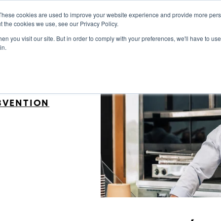
These cookies are used to improve your website experience and provide more perso
t the cookies we use, see our Privacy Policy.
tre de resource
Histoires de véritables réussites
n you visit our site. But in order to comply with your preferences, we'll have to use 
in.
NTREPRISES
UBVENTION