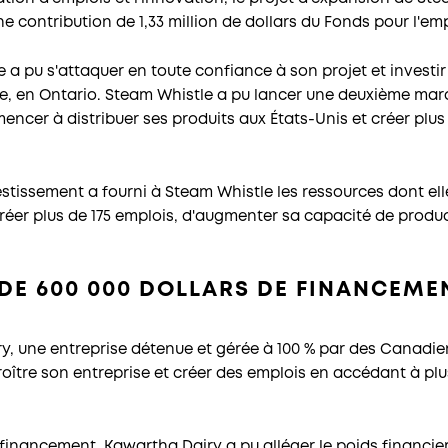
e contribution de 1,33 million de dollars du Fonds pour l'emp
 a pu s'attaquer en toute confiance à son projet et investir
e, en Ontario. Steam Whistle a pu lancer une deuxième marq
er à distribuer ses produits aux États-Unis et créer plus
stissement a fourni à Steam Whistle les ressources dont ell
créer plus de 175 emplois, d'augmenter sa capacité de produ
DE 600 000 DOLLARS DE FINANCEME
, une entreprise détenue et gérée à 100 % par des Canadien
ître son entreprise et créer des emplois en accédant à pl
de financement, Kawartha Dairy a pu alléger le poids financi