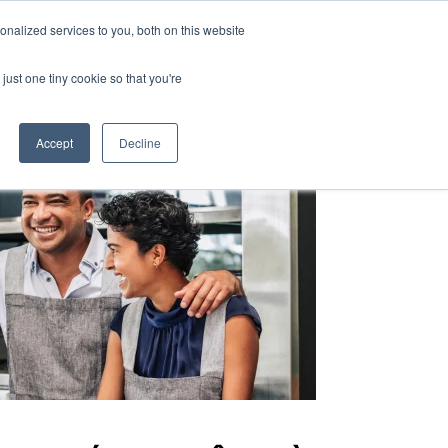
nalized services to you, both on this website
À propos de nous
FR
just one tiny cookie so that you're
Accept
Decline