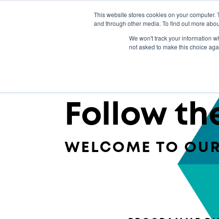
This website stores cookies on your computer. 
and through other media. To find out more abou
Solutions
Notre expertise
Cen
We won't track your information whe
not asked to make this choice aga
Commencer
Follow th
WELCOME TO OUR