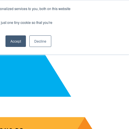
nalized services to you, both on this website
À propos de nous
FR
just one tiny cookie so that you're
Accept
Decline