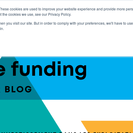
These cookies are used to improve your website experience and provide more perso
t the cookies we use, see our Privacy Policy.
tre de resource
Histoires de véritables réussites
n you visit our site. But in order to comply with your preferences, we'll have to use 
in.
e funding
 BLOG