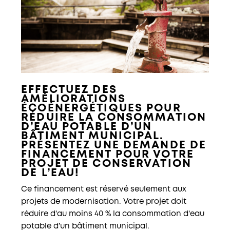
EFFECTUEZ DES
AMÉLIORATIONS
ÉCOÉNERGÉTIQUES POUR
RÉDUIRE LA CONSOMMATION
D’EAU POTABLE D’UN
BÂTIMENT MUNICIPAL.
PRÉSENTEZ UNE DEMANDE DE
FINANCEMENT POUR VOTRE
PROJET DE CONSERVATION
DE L’EAU!
Ce financement est réservé seulement aux
projets de modernisation. Votre projet doit
réduire d’au moins 40 % la consommation d’eau
potable d’un bâtiment municipal.